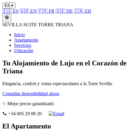
ES ▾
🇪🇸 ES
🇬🇧 EN
🇫🇷 FR
🇩🇪 DE
🇨🇳 ZH
🔇
SEVILLA SUITE TORRE TRIANA
Inicio
Apartamento
Servicios
Ubicación
Tu Alojamiento de Lujo en el Corazón de
Triana
Elegancia, confort y vistas espectaculares a la Torre Sevilla.
Consultar disponibilidad ahora
✨ Mejor precio garantizado
📞 +34 605 29 08 20
El Apartamento